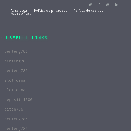
Aviso Legal
Política de privacidad
Política de cookies
Accesibilidad
USEFULL LINKS
benteng786
benteng786
benteng786
slot dana
slot dana
deposit 1000
piton786
benteng786
benteng786