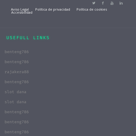
Aviso Legal
Política de privacidad
Política de cookies
Accesibilidad
USEFULL LINKS
benteng786
benteng786
rajakera88
benteng786
slot dana
slot dana
benteng786
benteng786
benteng786