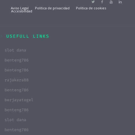
Aviso Legal
Política de privacidad
Política de cookies
Accesibilidad
USEFULL LINKS
slot dana
benteng786
benteng786
rajakera88
benteng786
berjayatogel
benteng786
slot dana
benteng786