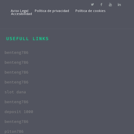
Aviso Legal
Política de privacidad
Política de cookies
Accesibilidad
USEFULL LINKS
benteng786
benteng786
benteng786
benteng786
slot dana
benteng786
deposit 1000
benteng786
piton786