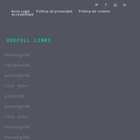
Aviso Legal
Política de privacidad
Política de cookies
Accesibilidad
USEFULL LINKS
benteng786
rajakera88
benteng786
slot dana
piton786
benteng786
slot dana
benteng786
benteng786