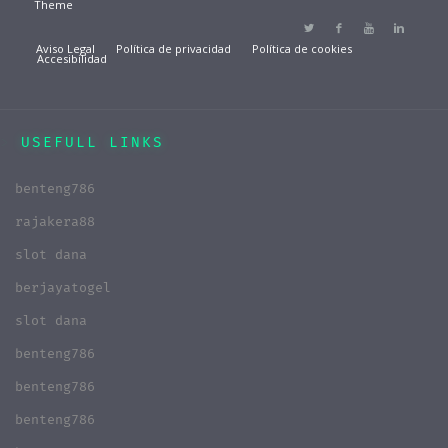
Theme
Aviso Legal
Política de privacidad
Política de cookies
Accesibilidad
USEFULL LINKS
benteng786
rajakera88
slot dana
berjayatogel
slot dana
benteng786
benteng786
benteng786