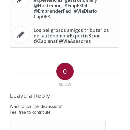
experiencias, gastronomía y
@Hostemur_ #EmpF304
@EmprenderFacil #ViaDiario
Cap063
Los peligrosos amigos tributarios
del autónomo #Expertis3 por
@Zaplanaf @ViaAsesores
0
REPLIES
Leave a Reply
Want to join the discussion?
Feel free to contribute!