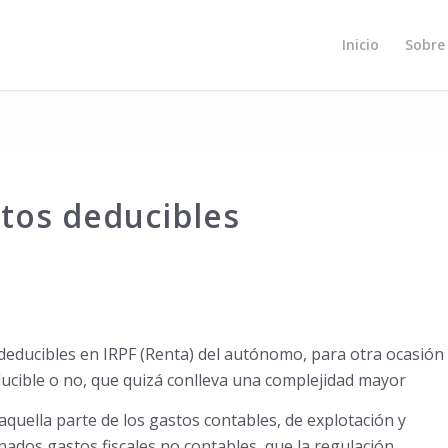
Inicio
Sobre
tos deducibles
 deducibles en IRPF (Renta) del autónomo, para otra ocasión
ducible o no, que quizá conlleva una complejidad mayor
quella parte de los gastos contables, de explotación y
nados gastos fiscales no contables, que la regulación