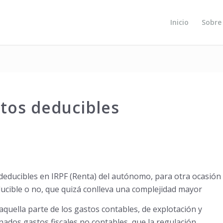
Inicio
Sobre
tos deducibles
 deducibles en IRPF (Renta) del autónomo, para otra ocasión
ducible o no, que quizá conlleva una complejidad mayor
quella parte de los gastos contables, de explotación y
nados gastos fiscales no contables, que la regulación