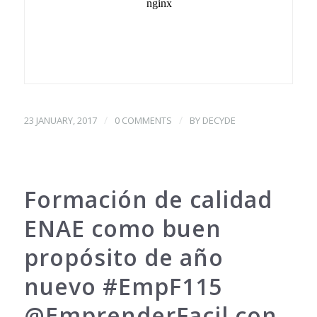
/
/
23 JANUARY, 2017
0 COMMENTS
BY
DECYDE
Formación de calidad
ENAE como buen
propósito de año
nuevo #EmpF115
@EmprenderFacil con