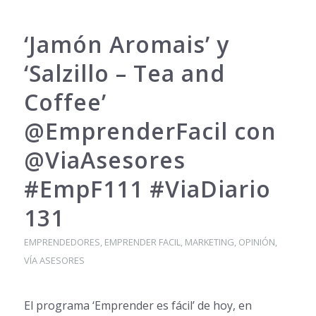
‘Jamón Aromais’ y
‘Salzillo – Tea and
Coffee’
@EmprenderFacil con
@ViaAsesores
#EmpF111 #ViaDiario
131
EMPRENDEDORES
,
EMPRENDER FACIL
,
MARKETING
,
OPINIÓN
,
VÍA ASESORES
El programa ‘Emprender es fácil’ de hoy, en