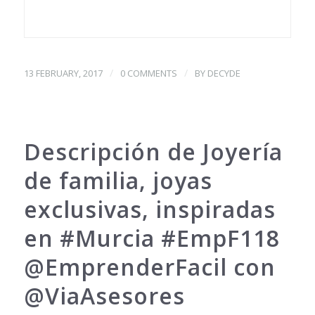
/
/
13 FEBRUARY, 2017
0 COMMENTS
BY
DECYDE
Descripción de Joyería
de familia, joyas
exclusivas, inspiradas
en #Murcia #EmpF118
@EmprenderFacil con
@ViaAsesores