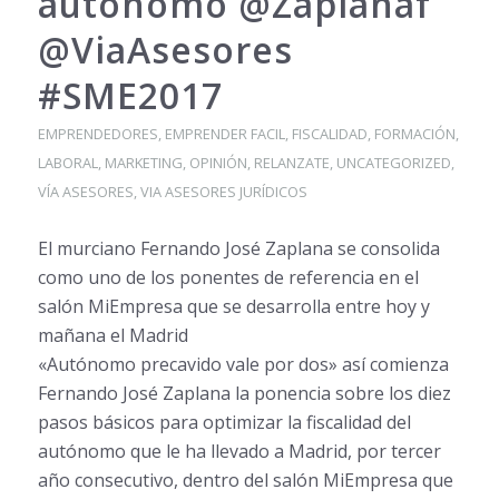
autónomo @Zaplanaf
@ViaAsesores
#SME2017
EMPRENDEDORES
,
EMPRENDER FACIL
,
FISCALIDAD
,
FORMACIÓN
,
LABORAL
,
MARKETING
,
OPINIÓN
,
RELANZATE
,
UNCATEGORIZED
,
VÍA ASESORES
,
VIA ASESORES JURÍDICOS
El murciano Fernando José Zaplana se consolida
como uno de los ponentes de referencia en el
salón MiEmpresa que se desarrolla entre hoy y
mañana el Madrid
«Autónomo precavido vale por dos» así comienza
Fernando José Zaplana la ponencia sobre los diez
pasos básicos para optimizar la fiscalidad del
autónomo que le ha llevado a Madrid, por tercer
año consecutivo, dentro del salón MiEmpresa que