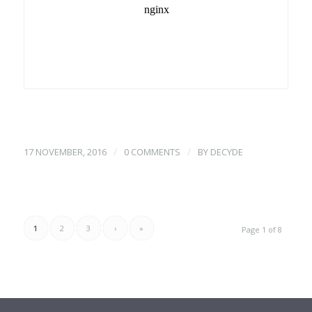
/
/
17 NOVEMBER, 2016
0 COMMENTS
BY
DECYDE
1
2
3
›
»
Page 1 of 8