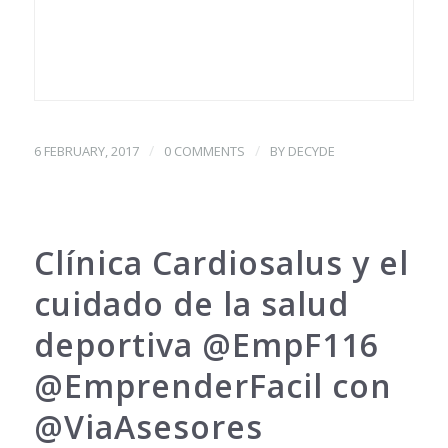
/
/
6 FEBRUARY, 2017
0 COMMENTS
BY
DECYDE
Clínica Cardiosalus y el
cuidado de la salud
deportiva @EmpF116
@EmprenderFacil con
@ViaAsesores