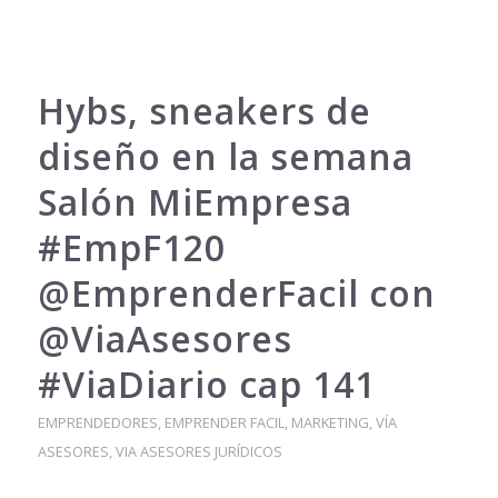
Hybs, sneakers de
diseño en la semana
Salón MiEmpresa
#EmpF120
@EmprenderFacil con
@ViaAsesores
#ViaDiario cap 141
EMPRENDEDORES
,
EMPRENDER FACIL
,
MARKETING
,
VÍA
ASESORES
,
VIA ASESORES JURÍDICOS