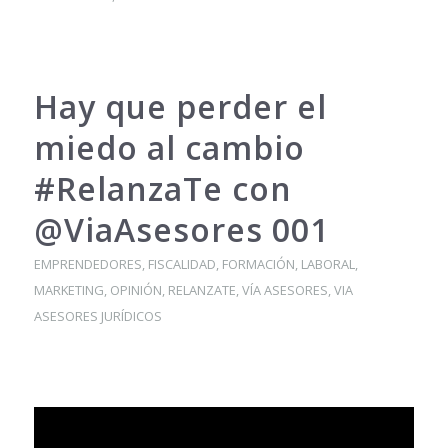
Hay que perder el
miedo al cambio
#RelanzaTe con
@ViaAsesores 001
EMPRENDEDORES
,
FISCALIDAD
,
FORMACIÓN
,
LABORAL
,
MARKETING
,
OPINIÓN
,
RELANZATE
,
VÍA ASESORES
,
VIA
ASESORES JURÍDICOS