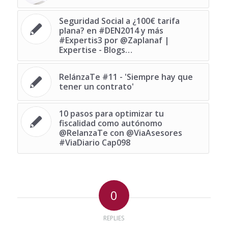
Seguridad Social a ¿100€ tarifa
plana? en #DEN2014 y más
#Expertis3 por @Zaplanaf |
Expertise - Blogs…
RelánzaTe #11 - 'Siempre hay que
tener un contrato'
10 pasos para optimizar tu
fiscalidad como autónomo
@RelanzaTe con @ViaAsesores
#ViaDiario Cap098
0
REPLIES