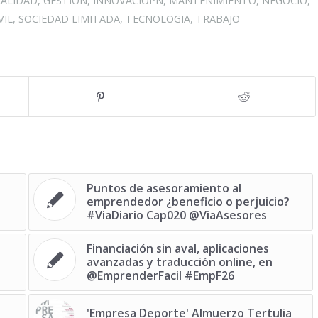
CALIDAD
,
GESTIÓN
,
INNOVACIOPN
,
MANTENIMIENTO
,
NEGOCIO
,
VIL
,
SOCIEDAD LIMITADA
,
TECNOLOGIA
,
TRABAJO
Puntos de asesoramiento al
emprendedor ¿beneficio o perjuicio?
#ViaDiario Cap020 @ViaAsesores
Financiación sin aval, aplicaciones
avanzadas y traducción online, en
@EmprenderFacil #EmpF26
'Empresa Deporte' Almuerzo Tertulia