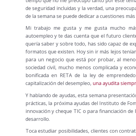
tiempo que no me preocupo tanto por este tem
de seguridad incluidas y la verdad, una preocup
de la semana se puede dedicar a cuestiones más 
Mi trabajo me gusta y me gusta mucho más
autoempleo y te das cuenta que el futuro clien
quería saber y sobre todo, has sido capaz de exp
formatos que existen. Hoy sin ir más lejos tení
para un negocio que está por probar, al menos
sociedad civil, mucho menos complicada y econó
bonificada en RETA de la ley de emprendedor
capitalización del desempleo,
una ayudita siempr
Y hablando de ayudas, esta semana presentación
prácticas, la próxima ayudas del Instituto de F
innovación y cheque TIC o para financiación de
desarrollo.
Toca estudiar posibilidades, clientes con contr