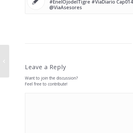
#EnelOjodelTigre #ViaDiario Cap014
@ViaAsesores
Empresa, cultura, deporte: Lima y
#EnelOjodelTigre #ViaDiario Cap014
Leave a Reply
@ViaAs...
Want to join the discussion?
Feel free to contribute!