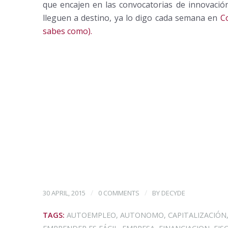
que encajen en las convocatorias de innovació
lleguen a destino, ya lo digo cada semana en
Co
sabes como).
/
/
30 APRIL, 2015
0 COMMENTS
BY
DECYDE
TAGS:
AUTOEMPLEO
,
AUTONOMO
,
CAPITALIZACIÓN