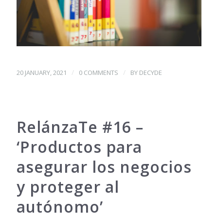
/
/
20 JANUARY, 2021
0 COMMENTS
BY
DECYDE
RelánzaTe #16 –
‘Productos para
asegurar los negocios
y proteger al
autónomo’