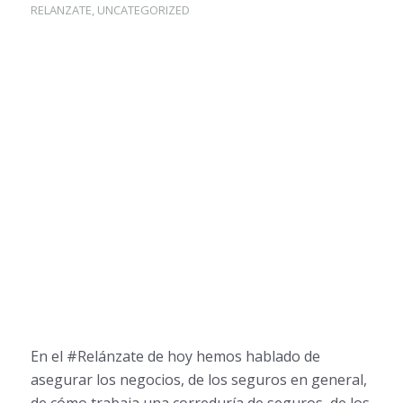
RELANZATE
,
UNCATEGORIZED
En el #Relánzate de hoy hemos hablado de
asegurar los negocios, de los seguros en general,
de cómo trabaja una correduría de seguros, de los