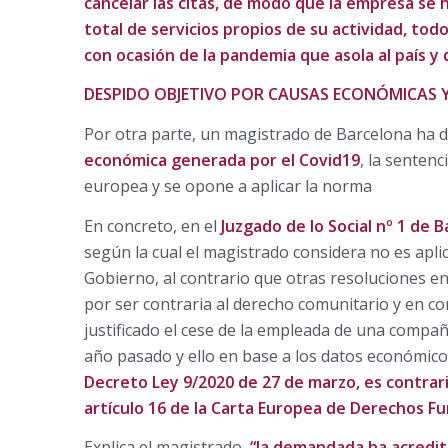
cancelar las citas, de modo que la empresa se 
total de servicios propios de su actividad, todo
con ocasión de la pandemia que asola al país 
DESPIDO OBJETIVO POR CAUSAS ECONÓMICAS Y
Por otra parte, un magistrado de Barcelona ha 
económica generada por el Covid19
, la sentenc
europea y se opone a aplicar la norma
En concreto, en el
Juzgado de lo Social nº 1 de 
según la cual el magistrado considera no es apli
Gobierno, al contrario que otras resoluciones e
por ser contraria al derecho comunitario y en 
justificado el cese de la empleada de una compañ
año pasado y ello en base a los datos económic
Decreto Ley 9/2020 de 27 de marzo, es contrar
artículo 16 de la Carta Europea de Derechos Fu
Explica el magistrado,
“la demandada ha acredit