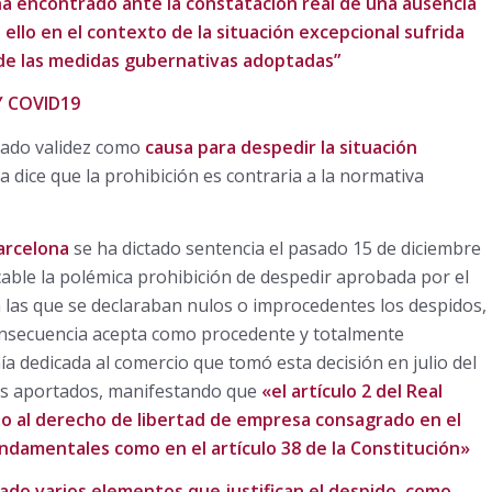
ha encontrado ante la constatación real de una ausencia
 ello en el contexto de la situación excepcional sufrida
y de las medidas gubernativas adoptadas”
 COVID19
dado validez como
causa para despedir la situación
ia dice que la prohibición es contraria a la normativa
Barcelona
se ha dictado sentencia el pasado 15 de diciembre
cable la polémica prohibición de despedir aprobada por el
n las que se declaraban nulos o improcedentes los despidos,
consecuencia acepta como procedente y totalmente
ía dedicada al comercio que tomó esta decisión en julio del
os aportados, manifestando que
«el artículo 2 del Real
io al derecho de libertad de empresa consagrado en el
ndamentales como en el artículo 38 de la Constitución»
ado varios elementos que justifican el despido, como