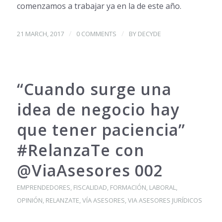
comenzamos a trabajar ya en la de este año.
/
/
21 MARCH, 2017
0 COMMENTS
BY
DECYDE
“Cuando surge una
idea de negocio hay
que tener paciencia”
#RelanzaTe con
@ViaAsesores 002
EMPRENDEDORES
,
FISCALIDAD
,
FORMACIÓN
,
LABORAL
,
OPINIÓN
,
RELANZATE
,
VÍA ASESORES
,
VIA ASESORES JURÍDICOS