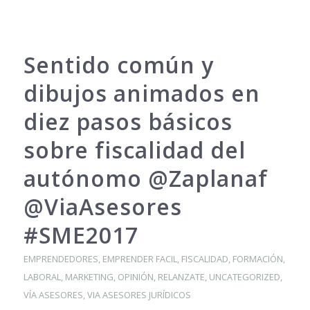
Sentido común y
dibujos animados en
diez pasos básicos
sobre fiscalidad del
autónomo @Zaplanaf
@ViaAsesores
#SME2017
EMPRENDEDORES
,
EMPRENDER FACIL
,
FISCALIDAD
,
FORMACIÓN
,
LABORAL
,
MARKETING
,
OPINIÓN
,
RELANZATE
,
UNCATEGORIZED
,
VÍA ASESORES
,
VIA ASESORES JURÍDICOS