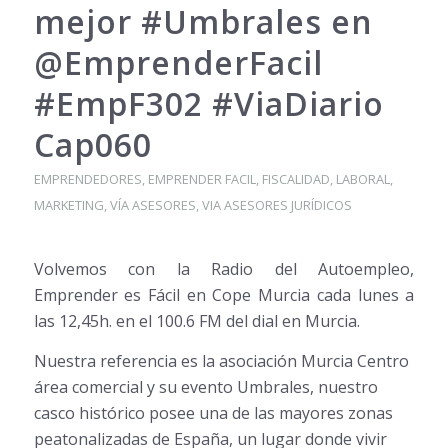
mejor #Umbrales en
@EmprenderFacil
#EmpF302 #ViaDiario
Cap060
EMPRENDEDORES
,
EMPRENDER FACIL
,
FISCALIDAD
,
LABORAL
,
MARKETING
,
VÍA ASESORES
,
VIA ASESORES JURÍDICOS
Volvemos con la Radio del Autoempleo,
Emprender es Fácil en Cope Murcia cada lunes a
las 12,45h. en el 100.6 FM del dial en Murcia.
Nuestra referencia es la asociación Murcia Centro
ár
ea comercial y su evento Umbrales, nuestro
casco histórico posee una de las mayores zonas
peatonalizadas de España, un lugar donde vivir