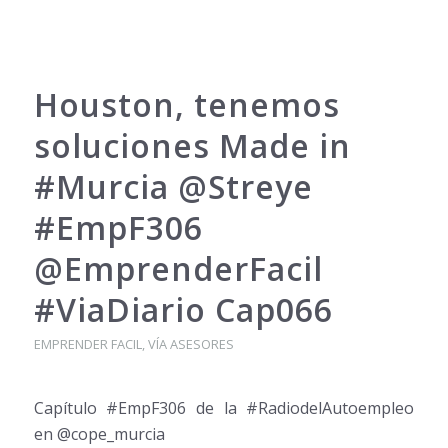
Houston, tenemos
soluciones Made in
#Murcia @Streye
#EmpF306
@EmprenderFacil
#ViaDiario Cap066
EMPRENDER FACIL
,
VÍA ASESORES
Capítulo #EmpF306 de la #RadiodelAutoempleo
en @cope_murcia