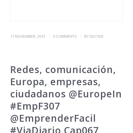
/
/
17 NOVEMBER, 2015
0 COMMENTS
BY
DECYDE
Redes, comunicación,
Europa, empresas,
ciudadanos @EuropeIn
#EmpF307
@EmprenderFacil
#ViaDiario Cap067