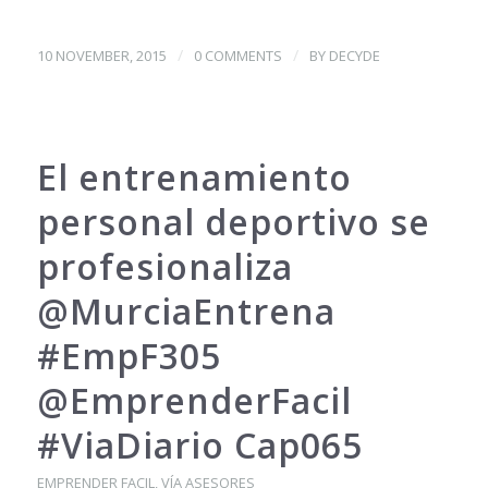
/
/
10 NOVEMBER, 2015
0 COMMENTS
BY
DECYDE
El entrenamiento
personal deportivo se
profesionaliza
@MurciaEntrena
#EmpF305
@EmprenderFacil
#ViaDiario Cap065
EMPRENDER FACIL
,
VÍA ASESORES