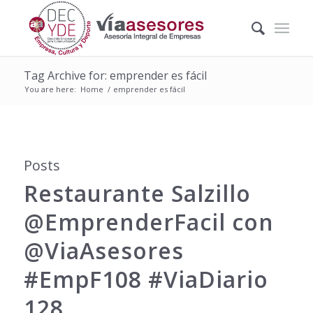
Tag Archive for: emprender es fácil
You are here:
Home
/
emprender es fácil
Posts
Restaurante Salzillo
@EmprenderFacil con
@ViaAsesores
#EmpF108 #ViaDiario
128