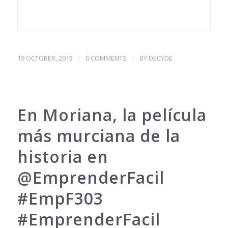
/
/
19 OCTOBER, 2015
0 COMMENTS
BY
DECYDE
En Moriana, la película
más murciana de la
historia en
@EmprenderFacil
#EmpF303
#EmprenderFacil