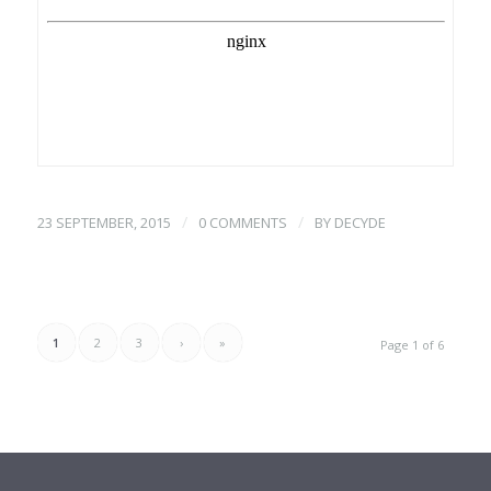
/
/
23 SEPTEMBER, 2015
0 COMMENTS
BY
DECYDE
1
2
3
›
»
Page 1 of 6