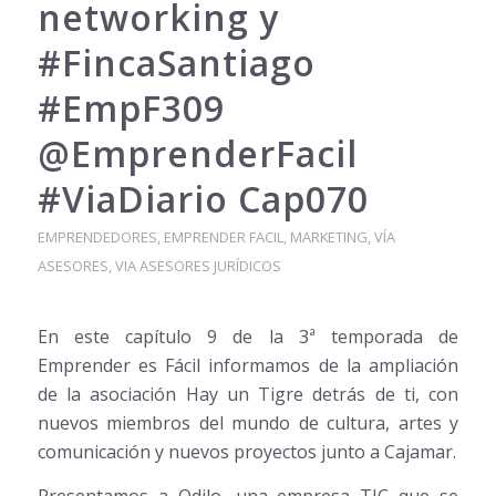
networking y
#FincaSantiago
#EmpF309
@EmprenderFacil
#ViaDiario Cap070
EMPRENDEDORES
,
EMPRENDER FACIL
,
MARKETING
,
VÍA
ASESORES
,
VIA ASESORES JURÍDICOS
En este capítulo 9 de la 3ª temporada de
Emprender es Fácil informamos de la ampliación
de la asociación Hay un Tigre detrás de ti, con
nuevos miembros del mundo de cultura, artes y
comunicación y nuevos proyectos junto a Cajamar.
Presentamos a Odilo, una empresa TIC que se