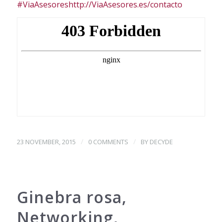
‪#‎
ViaAsesores‬
http://ViaAsesores.es/contacto
/
/
23 NOVEMBER, 2015
0 COMMENTS
BY
DECYDE
Ginebra rosa,
Networking,