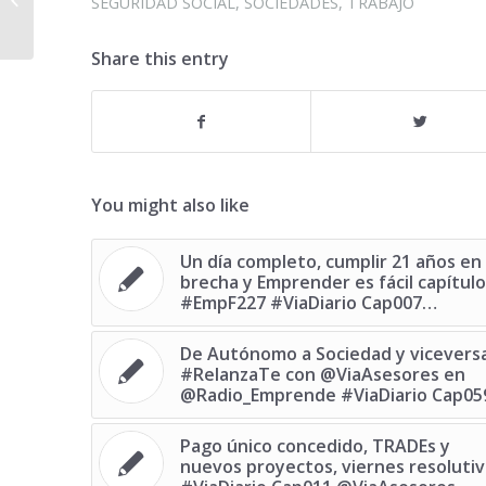
SEGURIDAD SOCIAL
,
SOCIEDADES
,
TRABAJO
#ViaDiario Cap024
Share this entry
You might also like
Un día completo, cumplir 21 años en 
brecha y Emprender es fácil capítulo
#EmpF227 #ViaDiario Cap007…
De Autónomo a Sociedad y vicevers
#RelanzaTe con @ViaAsesores en
@Radio_Emprende #ViaDiario Cap05
Pago único concedido, TRADEs y
nuevos proyectos, viernes resoluti