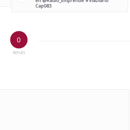
en @Radio_Emprende #ViaDiario
Cap083
0
REPLIES