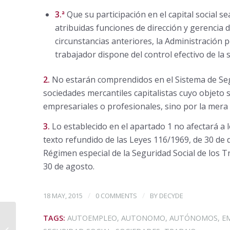
3.ª
Que su participación en el capital social se
atribuidas funciones de dirección y gerencia 
circunstancias anteriores, la Administración 
trabajador dispone del control efectivo de la 
2.
No estarán comprendidos en el Sistema de Segu
sociedades mercantiles capitalistas cuyo objeto so
empresariales o profesionales, sino por la mera 
3.
Lo establecido en el apartado 1 no afectará a lo
texto refundido de las Leyes 116/1969, de 30 de d
Régimen especial de la Seguridad Social de los 
30 de agosto.
/
/
18 MAY, 2015
0 COMMENTS
BY
DECYDE
TAGS:
AUTOEMPLEO
,
AUTONOMO
,
AUTÓNOMOS
,
E
2 de Junio, 15 aniversario
@ViaAsesores Os invitamos!