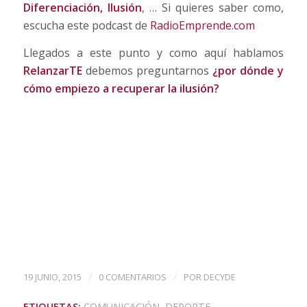
Diferenciación, Ilusión
, … Si quieres saber como,
escucha este podcast de
RadioEmprende.com
Llegados a este punto y como aquí hablamos
RelanzarTE
debemos preguntarnos
¿por dónde y
cómo empiezo a recuperar la ilusión?
/
/
19 JUNIO, 2015
0 COMENTARIOS
POR
DECYDE
ETIQUETAS:
COMUNICACIÓN
,
DEPORTE
,