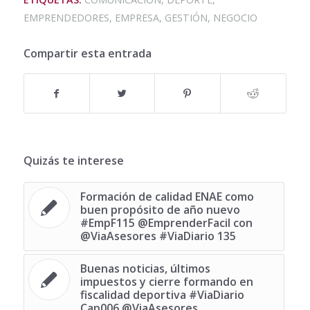
EMPRENDEDORES
,
EMPRESA
,
GESTIÓN
,
NEGOCIO
Compartir esta entrada
Quizás te interese
Formación de calidad ENAE como
buen propósito de año nuevo
#EmpF115 @EmprenderFacil con
@ViaAsesores #ViaDiario 135
Buenas noticias, últimos
impuestos y cierre formando en
fiscalidad deportiva #ViaDiario
Cap006 @ViaAsesores