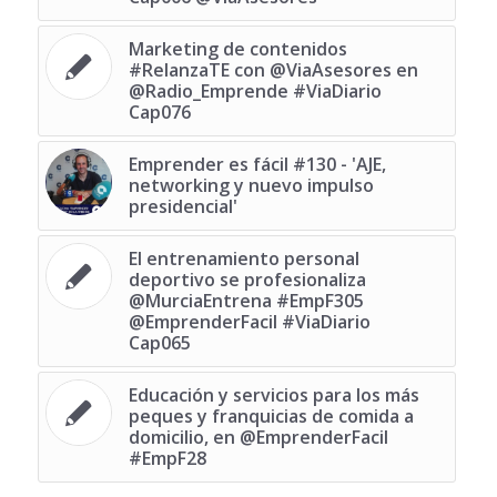
Marketing de contenidos
‪#‎RelanzaTE‬ con @ViaAsesores en
@Radio_Emprende ‪#‎ViaDiario‬
Cap076
Emprender es fácil #130 - 'AJE,
networking y nuevo impulso
presidencial'
El entrenamiento personal
deportivo se profesionaliza
@MurciaEntrena #EmpF305
@EmprenderFacil #ViaDiario
Cap065
Educación y servicios para los más
peques y franquicias de comida a
domicilio, en @EmprenderFacil
#EmpF28