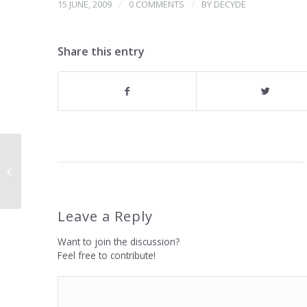
/
/
15 JUNE, 2009
0 COMMENTS
BY
DECYDE
Share this entry
Servicio de Asesoría Especializado
para Entidades no Lucrativas
(Culturales,...
Leave a Reply
Want to join the discussion?
Feel free to contribute!