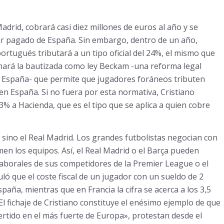
adrid, cobrará casi diez millones de euros al año y se
r pagado de España. Sin embargo, dentro de un año,
portugués tributará a un tipo oficial del 24%, el mismo que
hará la bautizada como ley Beckam -una reforma legal
 a España- que permite que jugadores foráneos tributen
 en España. Si no fuera por esta normativa, Cristiano
3% a Hacienda, que es el tipo que se aplica a quien cobre
 sino el Real Madrid. Los grandes futbolistas negocian con
sumen los equipos. Así, el Real Madrid o el Barça pueden
laborales de sus competidores de la Premier League o el
ló que el coste fiscal de un jugador con un sueldo de 2
aña, mientras que en Francia la cifra se acerca a los 3,5
«El fichaje de Cristiano constituye el enésimo ejemplo de que
nvertido en el más fuerte de Europa», protestan desde el