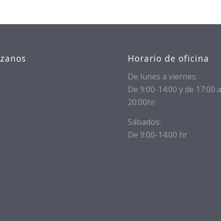
izanos
Horario de oficina
De lunes a viernes:
De 9:00-14:00 y de 17:00 
20:00hr
Sábados:
De 9:00-14:00 hr