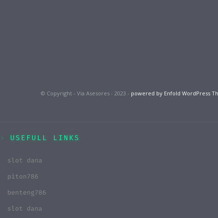
© Copyright - Via Asesores - 2023 -
powered by Enfold WordPress 
USEFULL LINKS
slot dana
piton786
benteng786
slot dana