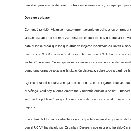
que el empresario ha de tener contraprestaciones como, por ejemplo “palc
Deporte de base
Comenzó también Albarracín este turno haciendo un guiño a los empresa
lanzan a la labor de sponsorizar e invertir en deporte hay que cuidarlos. 
esto quiso explicar que los que ofrecen mejores incentivos se llevan el s
que más de 3.000 invierten en deporte. De esos, un 90% lo hacen en deporte
se lleva”, aseguró. Cerró tajante esta intervención insistiendo en la nece
como una forma de alcanzar la situación deseada, sobre todo a partir de
Aguirre destacó nuestra ventaja con respecto a otros lugares: que las qu
el Málaga. Aquí hay buenas empresas y además cuidan la base”. Una vez má
las ayudas públicas”, ya que los márgenes de beneficio en este asunto so
deporte.
El nombre de Murcia por el exterior y su importancia fue el argumento de 
con el UCAM ha viajado por España y Europa y que este año ha sido Carav