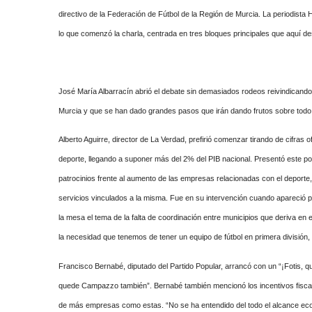
directivo de la Federación de Fútbol de la Región de Murcia. La periodista He
lo que comenzó la charla, centrada en tres bloques principales que aquí 
José María Albarracín abrió el debate sin demasiados rodeos reivindicand
Murcia y que se han dado grandes pasos que irán dando frutos sobre todo g
Alberto Aguirre, director de La Verdad, prefirió comenzar tirando de cifras o
deporte, llegando a suponer más del 2% del PIB nacional. Presentó este por
patrocinios frente al aumento de las empresas relacionadas con el deporte
servicios vinculados a la misma. Fue en su intervención cuando apareció 
la mesa el tema de la falta de coordinación entre municipios que deriva en 
la necesidad que tenemos de tener un equipo de fútbol en primera división
Francisco Bernabé, diputado del Partido Popular, arrancó con un “¡Fotis, 
quede Campazzo también”. Bernabé también mencionó los incentivos fiscale
de más empresas como estas. “No se ha entendido del todo el alcance econó