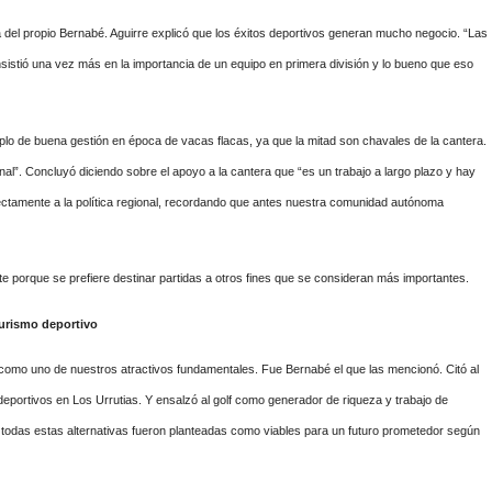
a del propio Bernabé. Aguirre explicó que los éxitos deportivos generan mucho negocio. “Las
nsistió una vez más en la importancia de un equipo en primera división y lo bueno que eso
lo de buena gestión en época de vacas flacas, ya que la mitad son chavales de la cantera.
nal”. Concluyó diciendo sobre el apoyo a la cantera que “es un trabajo a largo plazo y hay
rectamente a la política regional, recordando que antes nuestra comunidad autónoma
te porque se prefiere destinar partidas a otros fines que se consideran más importantes.
urismo deportivo
 como uno de nuestros atractivos fundamentales. Fue Bernabé el que las mencionó. Citó al
eportivos en Los Urrutias. Y ensalzó al golf como generador de riqueza y trabajo de
r.., todas estas alternativas fueron planteadas como viables para un futuro prometedor según