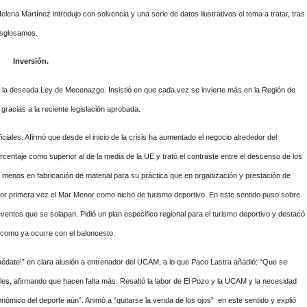
lena Martínez introdujo con solvencia y una serie de datos ilustrativos el tema a tratar, tras
desglosamos.
Inversión.
o la deseada Ley de Mecenazgo. Insistió en que cada vez se invierte más en la Región de
racias a la reciente legislación aprobada.
ficiales. Afirmó que desde el inicio de la crisis ha aumentado el negocio alrededor del
centaje como superior al de la media de la UE y trató el contraste entre el descenso de los
, menos en fabricación de material para su práctica que en organización y prestación de
por primera vez el Mar Menor como nicho de turismo deportivo. En este sentido puso sobre
eventos que se solapan. Pidió un plan especifico regional para el turismo deportivo y destacó
, como ya ocurre con el baloncesto.
quédate!” en clara alusión a entrenador del UCAM, a lo que Paco Lastra añadió: “Que se
s, afirmando que hacen falta más. Resaltó la labor de El Pozo y la UCAM y la necesidad
mico del deporte aún”. Animó a “quitarse la venda de los ojos” en este sentido y explió