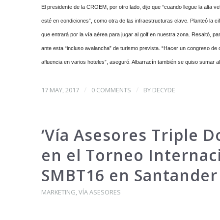
El presidente de la CROEM, por otro lado, dijo que “cuando llegue la alta 
esté en condiciones”, como otra de las infraestructuras clave. Planteó la ci
que entrará por la vía aérea para jugar al golf en nuestra zona. Resaltó, p
ante esta “incluso avalancha” de turismo prevista. “Hacer un congreso de c
afluencia en varios hoteles”, aseguró. Albarracín también se quiso sumar al
/
/
17 MAY, 2017
0 COMMENTS
BY
DECYDE
‘Vía Asesores Triple D
en el Torneo Internac
SMBT16 en Santander 
MARKETING
,
VÍA ASESORES