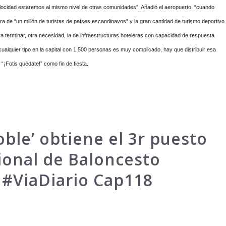
velocidad estaremos al mismo nivel de otras comunidades”. Añadió el aeropuerto, “cuando
fra de “un millón de turistas de países escandinavos” y la gran cantidad de turismo deportivo
ara terminar, otra necesidad, la de infraestructuras hoteleras con capacidad de respuesta
ualquier tipo en la capital con 1.500 personas es muy complicado, hay que distribuir esa
 “¡Fotis quédate!” como fin de fiesta.
oble’ obtiene el 3r puesto
ional de Baloncesto
#ViaDiario Cap118