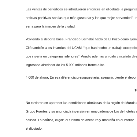
Las ventas de periódicos se introdujeron entonces en el debate, a pregunt
noticias positivas son las que más gusta dar y las que mejor se venden”. I
sería para la imagen de la ciudad.
Volviendo al deporte base, Francisco Bernabé habló de El Pozo como ejemp
Citó también a los infantiles del UCAM, “que han hecho un trabajo excepcio
que invertir en categorías inferiores”. Añadió además un dato vinculado di
ingresaba alrededor de los 5.000 millones frente a los
4.000 de ahora. En esa diferencia presupuestaria, aseguró, pierde el depor
T
No tardaron en aparecer las condiciones climáticas de la región de Murcia
Grupo Fuertes y su anunciada inversión en una cadena de lujo de hoteles d
calidad. La naútica, el golf, el turismo de aventura y montaña en el interio
el diputado.