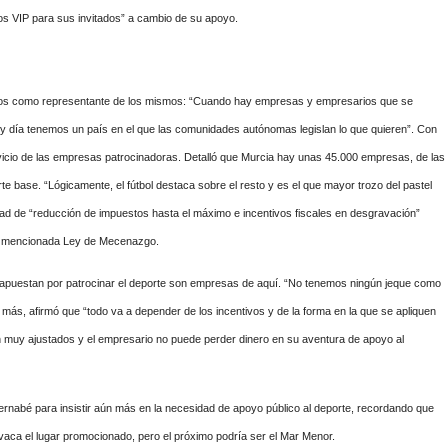
os VIP para sus invitados” a cambio de su apoyo.
rios como representante de los mismos: “Cuando hay empresas y empresarios que se
Hoy día tenemos un país en el que las comunidades autónomas legislan lo que quieren”. Con
ervicio de las empresas patrocinadoras. Detalló que Murcia hay unas 45.000 empresas, de las
 base. “Lógicamente, el fútbol destaca sobre el resto y es el que mayor trozo del pastel
sidad de “reducción de impuestos hasta el máximo e incentivos fiscales en desgravación”
 la mencionada Ley de Mecenazgo.
e apuestan por patrocinar el deporte son empresas de aquí. “No tenemos ningún jeque como
s, afirmó que “todo va a depender de los incentivos y de la forma en la que se apliquen
n muy ajustados y el empresario no puede perder dinero en su aventura de apoyo al
Bernabé para insistir aún más en la necesidad de apoyo público al deporte, recordando que
aca el lugar promocionado, pero el próximo podría ser el Mar Menor.