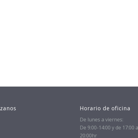
izanos
Horario de oficina
De lunes a viernes:
De 9:00-14:00 y de 17:00 
20:00hr