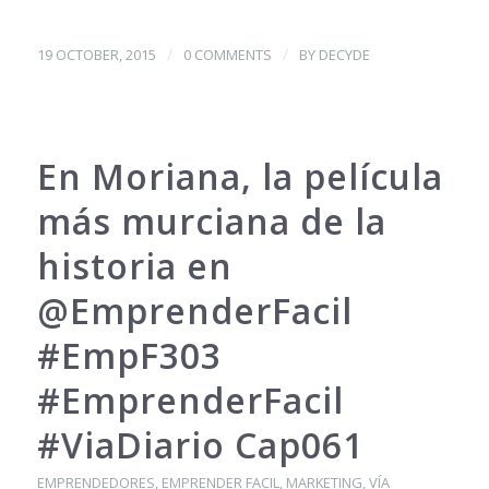
/
/
19 OCTOBER, 2015
0 COMMENTS
BY
DECYDE
En Moriana, la película
más murciana de la
historia en
@EmprenderFacil
#EmpF303
#EmprenderFacil
#ViaDiario Cap061
EMPRENDEDORES
,
EMPRENDER FACIL
,
MARKETING
,
VÍA