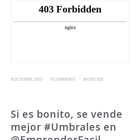
/
/
8 OCTOBER, 2015
0 COMMENTS
BY
DECYDE
Si es bonito, se vende
mejor #Umbrales en
@EmprenderFacil