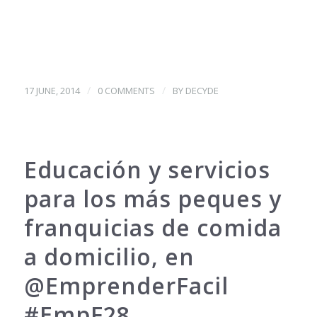
/
/
17 JUNE, 2014
0 COMMENTS
BY
DECYDE
Educación y servicios
para los más peques y
franquicias de comida
a domicilio, en
@EmprenderFacil
#EmpF28