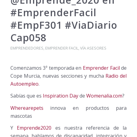
#EmprenderFacil
#EmpF301 #ViaDiario
Cap058
EMPRENDEDORES
,
EMPRENDER FACIL
,
VÍA ASESORES
Comenzamos 3ª temporada en
Emprender Facil
de
Cope Murcia, nuevas secciones y mucha
Radio del
Autoempleo
.
Sabías que es
Inspiration Day
de
Womenalia.com
?
Wherearepets
innova en productos para
mascotas
Y
Emprende2020
es nuestra referencia de la
semana, hablamos de discapacidad, integración y