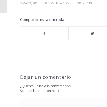
/
/
3 MAYO, 2010
0 COMENTARIOS
POR
DECYDE
Trilog�...
Compartir esta entrada
Dejar un comentario
¿Quieres unirte a la conversación?
Siéntete libre de contribuir