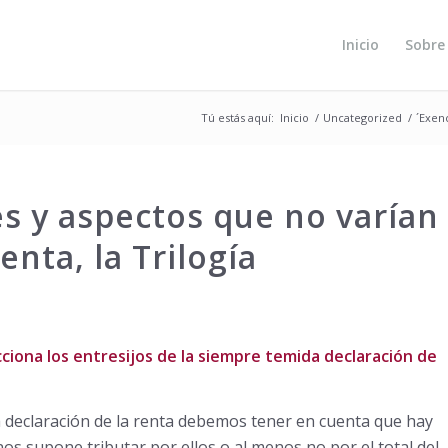
Inicio
Sobre
Tú estás aquí:
Inicio
/
Uncategorized
/
´Exenc
s y aspectos que no varían
Renta, la Trilogía
ciona los entresijos de la siempre temida declaración de
eclaración de la renta debemos tener en cuenta que hay
s supone tributar por ellos o al menos no por el total del