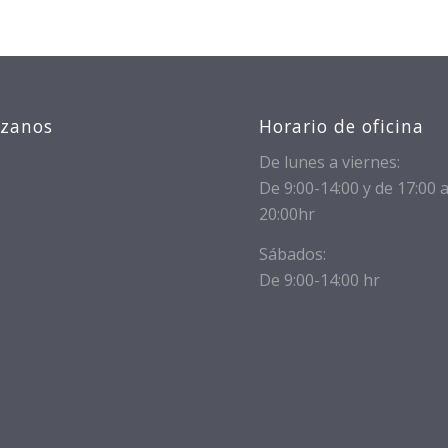
izanos
Horario de oficina
De lunes a viernes:
De 9:00-14:00 y de 17:00 
20:00hr
Sábados:
De 9:00-14:00 hr