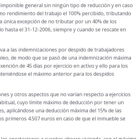
imponible general sin ningún tipo de reducción y en caso
mo rendimiento del trabajo el 100% percibido, tributando
a única excepción de no tributar por un 40% de los
 hasta el 31-12-2006, siempre y cuando se rescate en
tiva a las indemnizaciones por despido de trabajadores
mpleo, de modo que se pasó de una indemnización máxima
ención de 45 días por ejercicio en activo y ello para los
nteniéndose el máximo anterior para los despidos
nes y otros aspectos que no varían respecto a ejercicios
abitual, cuyo límite máximo de deducción por tener un
es, aplicándose una deducción máxima del 15% de las
los primeros 4.507 euros en caso de que el inmueble se
las aportaciones a cuentas ahorro vivienda, con el máximo