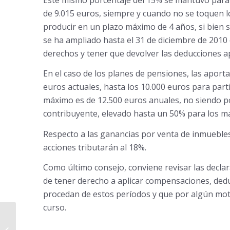
de 9.015 euros, siempre y cuando no se toquen lo
producir en un plazo máximo de 4 años, si bien s
se ha ampliado hasta el 31 de diciembre de 2010 e
derechos y tener que devolver las deducciones ap
En el caso de los planes de pensiones, las apor
euros actuales, hasta los 10.000 euros para part
máximo es de 12.500 euros anuales, no siendo pos
contribuyente, elevado hasta un 50% para los m
Respecto a las ganancias por venta de inmuebles
acciones tributarán al 18%.
Como último consejo, conviene revisar las declar
de tener derecho a aplicar compensaciones, ded
procedan de estos períodos y que por algún motivo
curso.
Cuestiones a revisar en mi borrador
(II). El Enigma de la Renta, La