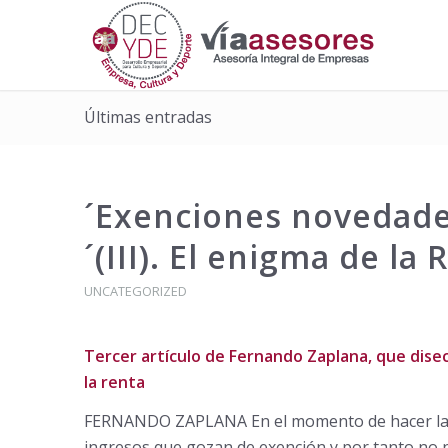
Últimas entradas
´Exenciones novedade
´(III). El enigma de la 
UNCATEGORIZED
Tercer artículo de Fernando Zaplana, que disec
la renta
FERNANDO ZAPLANA En el momento de hacer la d
ingresos que gozan de exención y por tanto no no