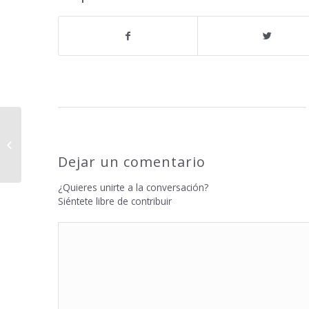
El Positivismo perjudica seriamente
la salud (económica)
Dejar un comentario
¿Quieres unirte a la conversación?
Siéntete libre de contribuir