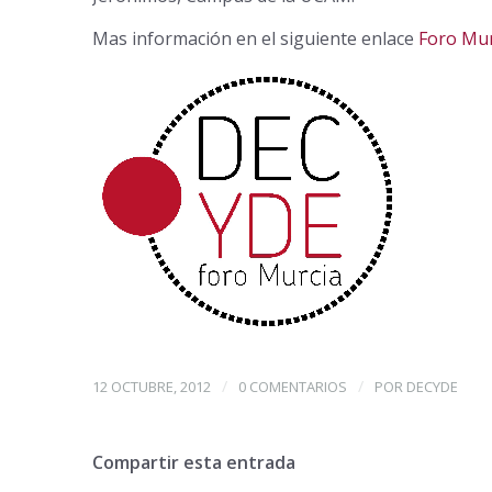
Mas información en el siguiente enlace
Foro Mu
/
/
12 OCTUBRE, 2012
0 COMENTARIOS
POR
DECYDE
Compartir esta entrada