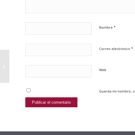
*
Nombre
*
Correo electrónico
Hablamos de salud laboral con
Ibermutuamur @EmprenderFacil
Web
con @ViaAsesores...
Guarda mi nombre, co