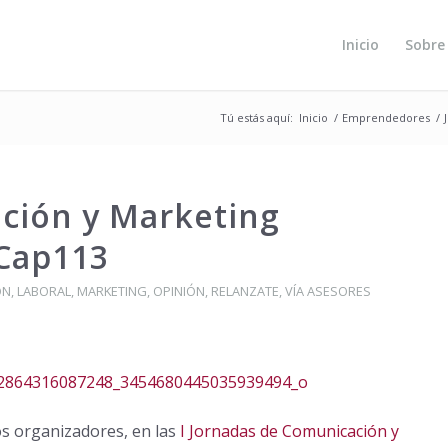
Inicio
Sobre
Tú estás aquí:
Inicio
/
Emprendedores
/
ción y Marketing
 Cap113
ÓN
,
LABORAL
,
MARKETING
,
OPINIÓN
,
RELANZATE
,
VÍA ASESORES
os organizadores, en las
I Jornadas de Comunicación y