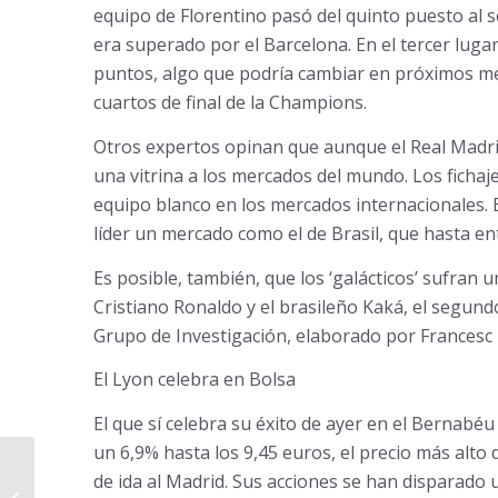
equipo de Florentino pasó del quinto puesto al s
era superado por el Barcelona. En el tercer lugar
puntos, algo que podría cambiar en próximos mes
cuartos de final de la Champions.
Otros expertos opinan que aunque el Real Madrid 
una vitrina a los mercados del mundo. Los ficha
equipo blanco en los mercados internacionales.
líder un mercado como el de Brasil, que hasta e
Es posible, también, que los ‘galácticos’ sufran
Cristiano Ronaldo y el brasileño Kaká, el segund
Grupo de Investigación, elaborado por Francesc 
El Lyon celebra en Bolsa
El que sí celebra su éxito de ayer en el Bernabé
un 6,9% hasta los 9,45 euros, el precio más alto
La derrota en la Champions lastra la
de ida al Madrid. Sus acciones se han disparado 
imagen y las finanzas del Real