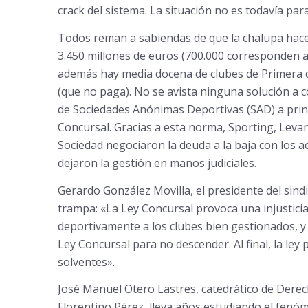
crack del sistema. La situación no es todavía par
Todos reman a sabiendas de que la chalupa hace 
3.450 millones de euros (700.000 corresponden 
además hay media docena de clubes de Primera qu
(que no paga). No se avista ninguna solución a c
de Sociedades Anónimas Deportivas (SAD) a princi
Concursal. Gracias a esta norma, Sporting, Levan
Sociedad negociaron la deuda a la baja con los a
dejaron la gestión en manos judiciales.
Gerardo González Movilla, el presidente del sindi
trampa: «La Ley Concursal provoca una injustici
deportivamente a los clubes bien gestionados, y
Ley Concursal para no descender. Al final, la le
solventes».
José Manuel Otero Lastres, catedrático de Derech
Florentino Pérez, lleva años estudiando el fenóm