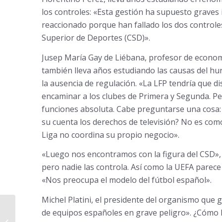
los controles: «Esta gestión ha supuesto graves 
reaccionado porque han fallado los dos controles 
Superior de Deportes (CSD)».
Jusep María Gay de Liébana, profesor de economí
también lleva años estudiando las causas del hund
la ausencia de regulación. «La LFP tendría que dis
encaminar a los clubes de Primera y Segunda. Pe
funciones absoluta. Cabe preguntarse una cosa: ¿
su cuenta los derechos de televisión? No es como
Liga no coordina su propio negocio».
«Luego nos encontramos con la figura del CSD», i
pero nadie las controla. Así como la UEFA parece
«Nos preocupa el modelo del fútbol español».
Michel Platini, el presidente del organismo que 
de equipos españoles en grave peligro». ¿Cómo 
La ruina amenaza al fútbol