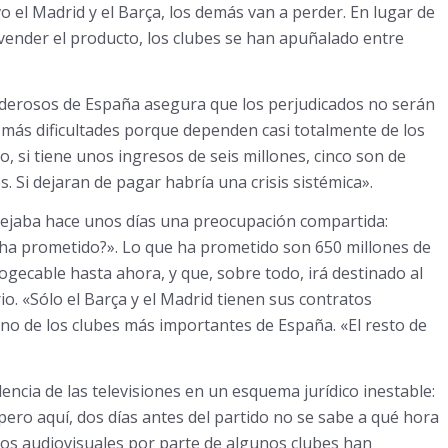
 el Madrid y el Barça, los demás van a perder. En lugar de
 vender el producto, los clubes se han apuñalado entre
oderosos de España asegura que los perjudicados no serán
 más dificultades porque dependen casi totalmente de los
, si tiene unos ingresos de seis millones, cinco son de
s. Si dejaran de pagar habría una crisis sistémica».
lejaba hace unos días una preocupación compartida:
ha prometido?». Lo que ha prometido son 650 millones de
gecable hasta ahora, y que, sobre todo, irá destinado al
o. «Sólo el Barça y el Madrid tienen sus contratos
uno de los clubes más importantes de España. «El resto de
ncia de las televisiones en un esquema jurídico inestable:
ro aquí, dos días antes del partido no se sabe a qué hora
tos audiovisuales por parte de algunos clubes han