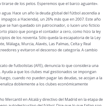
a tirarse de los pelos. Esperemos que el barco aguante».
agua. Hace un año la deuda global del fútbol ascendía a
a impagos a Hacienda), un 26% más que en 2007. Este año
e se han quedado sin patrocinador, o lucen uno ficticio
orto plazo que ponga el contador a cero, como hizo la ley
pios de los noventa. Sólo queda la escapatoria de la Ley
te, Málaga, Murcia, Alavés, Las Palmas, Celta y Real
creedores y evitaron el descenso de categoría. A cambio
cato de futbolistas (AFE), denuncia lo que considera una
a. Ayuda a que los clubes mal gestionados se impongan
 luego, cuando no pueden pagar las deudas, se acojan a la
y penaliza doblemente a los clubes económicamente
o Mercantil en Alcalá y directivo del Madrid en la etapa de
eno autodestructivo del fútbol. Dice que lo que fallan son