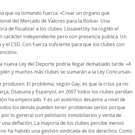
ea que va tomando fuerza: «Crear un órgano que
ional del Mercado de Valores para la Bolsa». Una
ra de fiscalizar a los clubes. Lissavetzky ha cogido el
on carácter independiente pero con presencia pública. Un
a y el CSD. Con fuerza suficiente para que los clubes con
vención».
a nueva Ley del Deporte podría llegar demasiado tarde: «A
iplén y muchos más clubes se sumarán a la Ley Concursal».
 producen. El problema, según Gay, es que la crisis ya no
Barça, Osasuna y Espanyol, en 2007 todos los clubes perdían
ción ha empeorado. Y es un auténtico desastre a nivel de
al, todos los demás pueden tener problemas serios porque
 por lo general son pelotazos inmobiliarios y venta de
y una deflación. La mayoría de los clubes percibe menos
e no ha habido una gestión sindicada de los derechos. Como