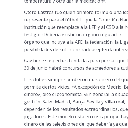
temperatura y otra dar la medicación».
Otero Lastres fue quien primero formuló una id
represente para el fútbol lo que la Comisión Nac
institución que reemplace a la LFP y al CSD a la ho
testigo: «Debería existir un órgano regulador c
órgano que incluya a la AFE, la federación, la Lig
posibilidades de sufrir un crack acepten la inter
Gay tiene sospechas fundadas para pensar que l
30 de junio habrá concursos de acreedores a tut
Los clubes siempre perdieron más dinero del que
permite ciertos vicios. «A excepción de Madrid, 
dinero», dice el economista. «En general la situa
gestión. Salvo Madrid, Barça, Sevilla y Villarre
dependen de los resultados extraordinarios, que
jugadores. Este modelo está en crisis porque ha
dinero de las televisiones del que debería ya qu