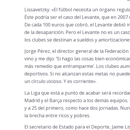
Lissavetzky: «El fútbol necesita un órgano regula
Éste podría ser el caso del Levante, que en 2007
De cada 100 euros que cobró, el Levante debió inv
de la desaparición. Pero el Levante no es un cas
los clubes se destinan a sueldos y amortizaciones
Jorge Pérez, el director general de la Federación
vino y me dijo: ‘Si hago las cosas bien econó
más remedio que entramparme’. Los clubes aum
deportivos. Si no alcanzan estas metas no pued
un círculo vicioso. Y es corriente».
La Liga que está a punto de acabar será recordad
Madrid y el Barça respecto a los demás equipos. 
y a 25 del primero, como hace dos jornadas. Nu
la brecha entre ricos y pobres.
El secretario de Estado para el Deporte, Jaime L