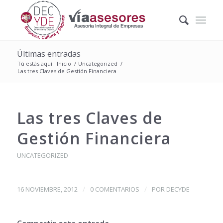
Últimas entradas
Tú estás aquí:
Inicio
/
Uncategorized
/
Las tres Claves de Gestión Financiera
Las tres Claves de
Gestión Financiera
UNCATEGORIZED
/
/
16 NOVIEMBRE, 2012
0 COMENTARIOS
POR
DECYDE