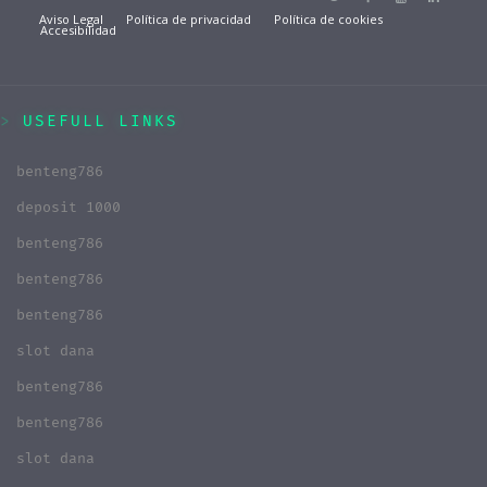
Aviso Legal
Política de privacidad
Política de cookies
Accesibilidad
USEFULL LINKS
benteng786
deposit 1000
benteng786
benteng786
benteng786
slot dana
benteng786
benteng786
slot dana