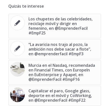
Quizás te interese
Los chupetes de las celebridades,
reciclaje móvil y dirigir en
femenino, en @EmprenderFacil
#EmpF25
“La avaricia nos trajo al pozo, la
ambición nos debe sacar a flote”,
en @emprenderfacil #EmpF3
Murcia en el Nasdaq, recomendada
en Financial Times, con EuropeIn
en EuEnterprise y Apapel, en
@EmprenderFacil #EmpF16
Capitalizar el paro, Google glass,
deporte en el móvil y CoWorking,
en @EmprenderFacil #EmpF22