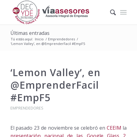
Últimas entradas
Tú estás aquí:
Inicio
/
Emprendedores
/
‘Lemon Valley’, en @EmprenderFacil #EmpF5
‘Lemon Valley’, en
@EmprenderFacil
#EmpF5
EMPRENDEDORES
El pasado 23 de noviembre se celebró en
CEEIM
la
presentación nacional de las Google Glass 2
.