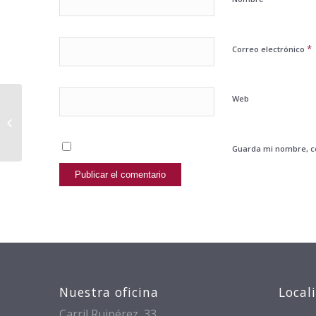
*
Correo electrónico
Web
#libroemprendedor cap.2: El error
positivo
Guarda mi nombre, co
Nuestra oficina
Local
Carril Ruipérez, 33