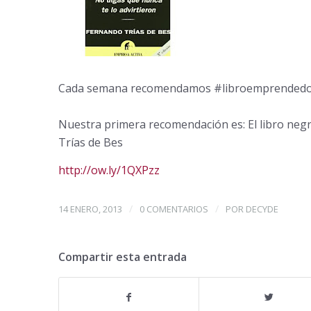
Cada semana recomendamos #libroemprended
Nuestra primera recomendación es: El libro ne
Trías de Bes
http://ow.ly/1QXPzz
/
/
14 ENERO, 2013
0 COMENTARIOS
POR
DECYDE
Compartir esta entrada