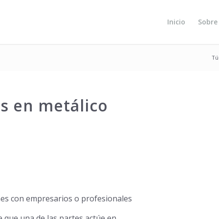
Inicio
Sobre
Tú
s en metálico
nes con empresarios o profesionales
e que una de las partes actúe en