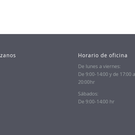
izanos
Horario de oficina
De lunes a viernes:
De 9:00-14:00 y de 17:00 
20:00hr
Sábados:
De 9:00-14:00 hr