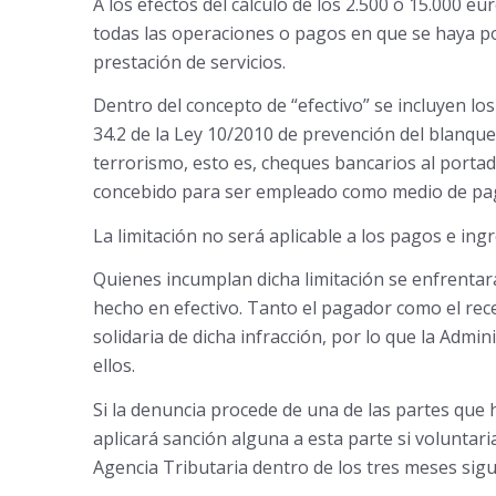
A los efectos del cálculo de los 2.500 ó 15.000 e
todas las operaciones o pagos en que se haya po
prestación de servicios.
Dentro del concepto de “efectivo” se incluyen los
34.2 de la Ley 10/2010 de prevención del blanqueo
terrorismo, esto es, cheques bancarios al portado
concebido para ser empleado como medio de pag
La limitación no será aplicable a los pagos e ing
Quienes incumplan dicha limitación se enfrentará
hecho en efectivo. Tanto el pagador como el re
solidaria de dicha infracción, por lo que la Admin
ellos.
Si la denuncia procede de una de las partes que
aplicará sanción alguna a esta parte si voluntar
Agencia Tributaria dentro de los tres meses sigu