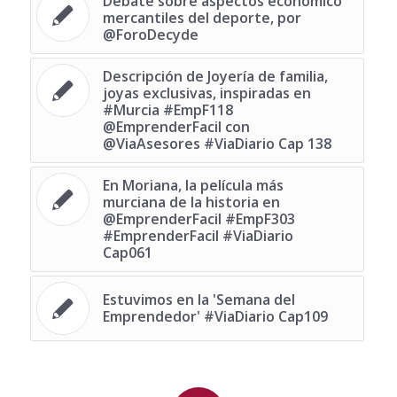
Debate sobre aspectos económico
mercantiles del deporte, por
@ForoDecyde
Descripción de Joyería de familia,
joyas exclusivas, inspiradas en
#Murcia #EmpF118
@EmprenderFacil con
@ViaAsesores #ViaDiario Cap 138
En Moriana, la película más
murciana de la historia en
@EmprenderFacil #EmpF303
#EmprenderFacil #ViaDiario
Cap061
Estuvimos en la 'Semana del
Emprendedor' #ViaDiario Cap109