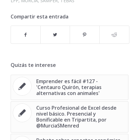
LFP
,
MURCIA
,
SAMPER
,
TEBAS
Compartir esta entrada
Quizás te interese
Emprender es fácil #127 -
'Centauro Quirón, terapias
alternativas con animales'
Curso Profesional de Excel desde
nivel básico. Presencial y
Bonificable en Tripartita, por
@MurciaSMenred