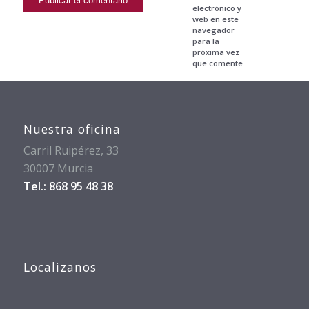
electrónico y
web en este
navegador
para la
próxima vez
que comente.
Nuestra oficina
Carril Ruipérez, 33
30007 Murcia
Tel.: 868 95 48 38
Localizanos