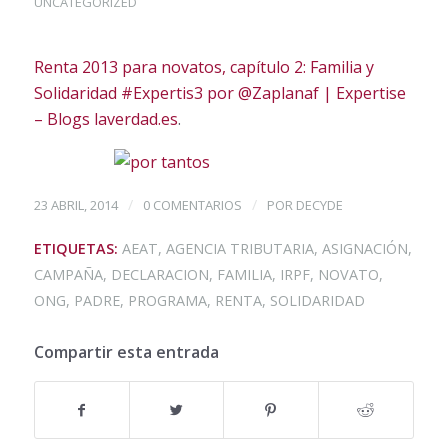
UNCATEGORIZED
Renta 2013 para novatos, capítulo 2: Familia y
Solidaridad #Expertis3 por @Zaplanaf | Expertise
– Blogs laverdad.es
.
/
/
23 ABRIL, 2014
0 COMENTARIOS
POR
DECYDE
ETIQUETAS:
AEAT
,
AGENCIA TRIBUTARIA
,
ASIGNACIÓN
,
CAMPAÑA
,
DECLARACION
,
FAMILIA
,
IRPF
,
NOVATO
,
ONG
,
PADRE
,
PROGRAMA
,
RENTA
,
SOLIDARIDAD
Compartir esta entrada