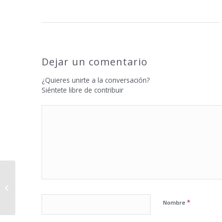
Dejar un comentario
¿Quieres unirte a la conversación?
Siéntete libre de contribuir
Servicio de Asesoría Especializado
para Entidades no Lucrativas
(Culturales,...
*
Nombre