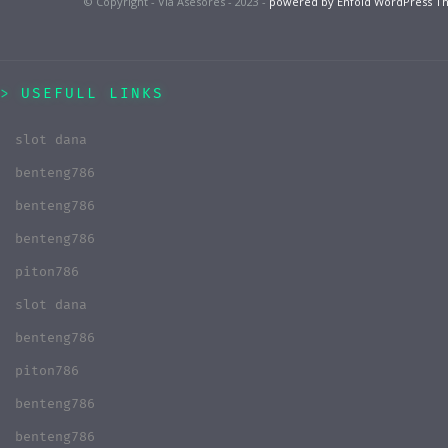
© Copyright - Via Asesores - 2023 -
powered by Enfold WordPress 
USEFULL LINKS
slot dana
benteng786
benteng786
benteng786
piton786
slot dana
benteng786
piton786
benteng786
benteng786