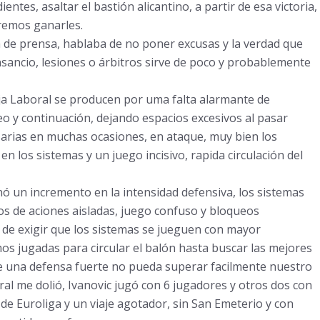
ientes, asaltar el basti
ó
n alicantino, a partir de esa victoria,
remos ganarles.
a de prensa, hablaba de no poner excusas y la verdad que
nsancio, lesiones o
á
rbitros sirve de poco y probablemente
ja Laboral se producen por uma falta alarmante de
eo y continuaci
ó
n, dejando espacios excesivos al pasar
arias en muchas ocasiones, en ataque, muy bien los
n los sistemas y un juego incisivo, rapida circulaci
ó
n del
n
ó
un incremento en la intensidad defensiva, los sistemas
mos de aciones aisladas, juego confuso y bloqueos
 de exigir que los sistemas se jueguen con mayor
s jugadas para circular el bal
ó
n hasta buscar las mejores
e una defensa fuerte no pueda superar facilmente nuestro
ral me doli
ó
, Ivanovic jug
ó
con 6 jugadores y otros dos con
de Euroliga y un viaje agotador, sin San Emeterio y con