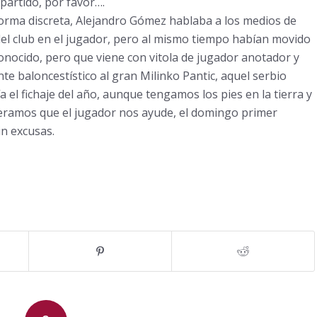
partido, por favor….
forma discreta, Alejandro G
ó
mez hablaba a los medios de
el club en el jugador, pero al mismo tiempo hab
í
an movido
conocido, pero que viene con vitola de jugador anotador y
nte baloncest
í
stico al gran Milinko Pantic, aquel serbio
a el fichaje del a
ñ
o, aunque tengamos los pies en la tierra y
eramos que el jugador nos ayude, el domingo primer
in excusas.