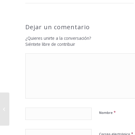
Dejar un comentario
¿Quieres unirte a la conversación?
Siéntete libre de contribuir
El lockout NBA y Murcia
*
Nombre
*
Correo electrónico