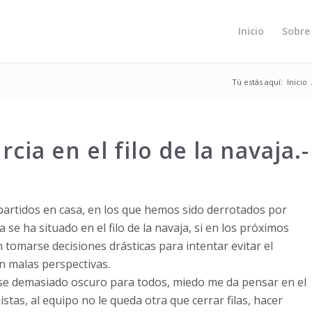
Inicio
Sobre
Tú estás aquí:
Inicio
ia en el filo de la navaja.-
 partidos en casa, en los que hemos sido derrotados por
e ha situado en el filo de la navaja, si en los pr
ó
ximos
n tomarse decisiones dr
á
sticas para intentar evitar el
n malas perspectivas.
rse demasiado oscuro para todos, miedo me da pensar en el
tas, al equipo no le queda otra que cerrar filas, hacer