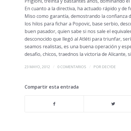
Prigioni, treinta y bastantes a
ñ
os, dominando el 
En cuanto a la directiva, ha actuado r
á
pido y de 
Miso como garant
í
a, demostrando la confianza d
los hilos para fichar a Popovic, base serbio, des
buen pasador, quien sabe si nos sale el equivale
desconocido que lleg
ó
al Atl
é
ti para triunfar, ser
í
seamos realistas, es una buena operaci
ó
n y esp
desafio, chicos, traednos la victoria de Alicante, s
/
/
23 MAYO, 2012
0 COMENTARIOS
POR
DECYDE
Compartir esta entrada