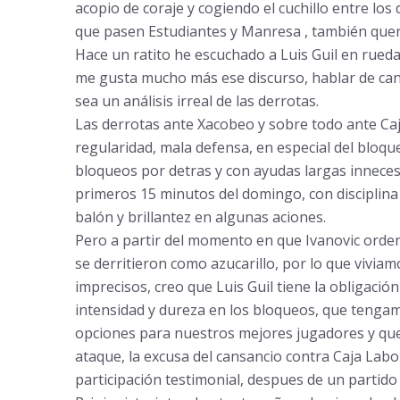
acopio de coraje y cogiendo el cuchillo entre los d
que pasen Estudiantes y Manresa , tambi
é
n que
Hace un ratito he escuchado a Luis Guil en rued
me gusta mucho m
á
s ese discurso, hablar de ca
sea un an
á
lisis irreal de las derrotas.
Las derrotas ante Xacobeo y sobre todo ante Ca
regularidad, mala defensa, en especial del bloqu
bloqueos por detras y con ayudas largas inneces
primeros 15 minutos del domingo, con disciplina e
bal
ó
n y brillantez en algunas aciones.
Pero a partir del momento en que Ivanovic orde
se derritieron como azucarillo, por lo que vivia
imprecisos, creo que Luis Guil tiene la obligaci
ó
n
intensidad y dureza en los bloqueos, que tengamo
opciones para nuestros mejores jugadores y qu
ataque, la excusa del cansancio contra Caja Labo
participaci
ó
n testimonial, despues de un partido 