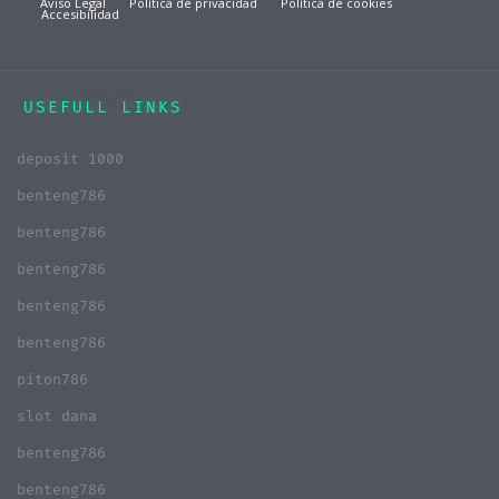
Aviso Legal
Política de privacidad
Política de cookies
Accesibilidad
USEFULL LINKS
deposit 1000
benteng786
benteng786
benteng786
benteng786
benteng786
piton786
slot dana
benteng786
benteng786