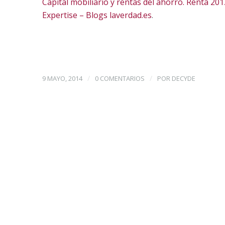
Capital mobiliario y rentas del ahorro. Renta 20
Expertise – Blogs laverdad.es
.
/
/
9 MAYO, 2014
0 COMENTARIOS
POR
DECYDE