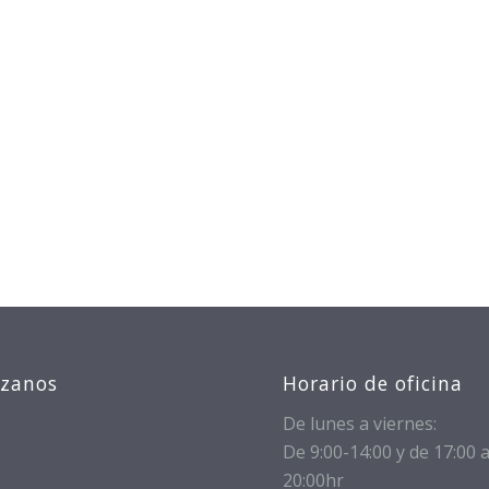
izanos
Horario de oficina
De lunes a viernes:
De 9:00-14:00 y de 17:00 
20:00hr