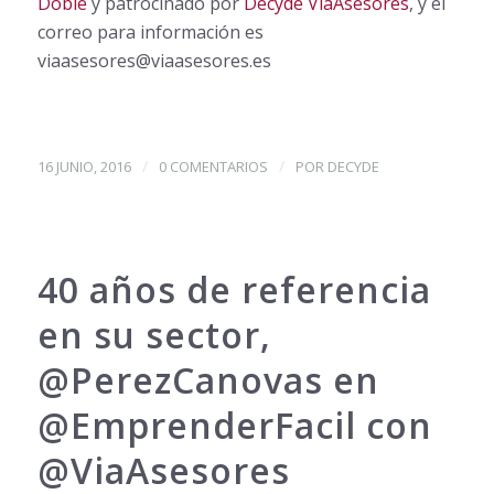
Doble
y patrocinado por
Decyde VíaAsesores
, y el
correo para información es
viaasesores@viaasesores.es
/
/
16 JUNIO, 2016
0 COMENTARIOS
POR
DECYDE
40 años de referencia
en su sector,
@PerezCanovas en
@EmprenderFacil con
@ViaAsesores