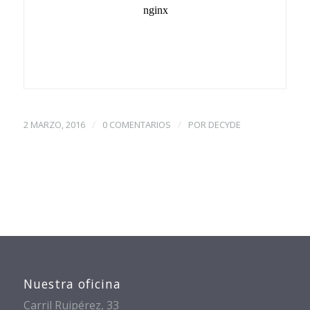
/
/
2 MARZO, 2016
0 COMENTARIOS
POR
DECYDE
Nuestra oficina
Carril Ruipérez, 33