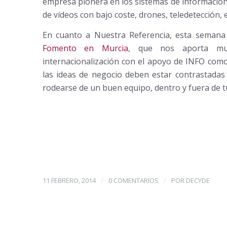
empresa pionera en los sistemas de información 
de vídeos con bajo coste, drones, teledetección, e
En cuanto a Nuestra Referencia, esta semana
Fomento en Murcia
, que nos aporta muc
internacionalización con el apoyo de INFO com
las ideas de negocio deben estar contrastadas
rodearse de un buen equipo, dentro y fuera de 
/
/
11 FEBRERO, 2014
0 COMENTARIOS
POR
DECYDE