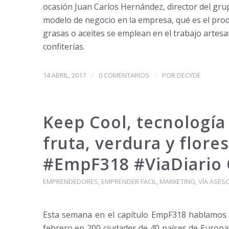
ocasión Juan Carlos Hernández, director del grup
modelo de negocio en la empresa, qué es el produ
grasas o aceites se emplean en el trabajo artes
confiterías.
/
/
14 ABRIL, 2017
0 COMENTARIOS
POR
DECYDE
Keep Cool, tecnología
fruta, verdura y flor
#EmpF318 #ViaDiario
EMPRENDEDORES
,
EMPRENDER FACIL
,
MARKETING
,
VÍA ASES
Esta semana en el capítulo EmpF318 hablamos d
febrero en 200 ciudades de 40 países de Europa,