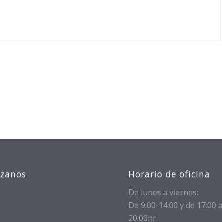
izanos
Horario de oficina
De lunes a viernes:
De 9:00-14:00 y de 17:00 
20:00hr