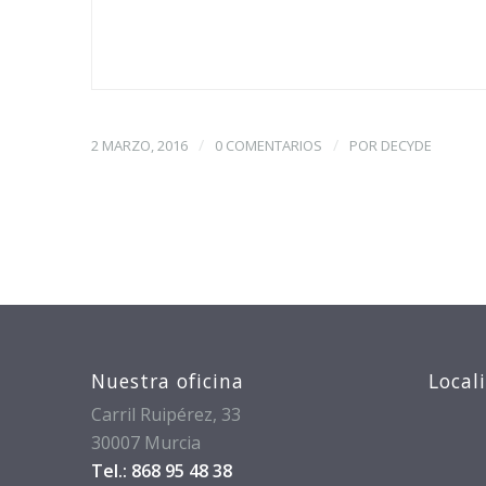
/
/
2 MARZO, 2016
0 COMENTARIOS
POR
DECYDE
Nuestra oficina
Local
Carril Ruipérez, 33
30007 Murcia
Tel.: 868 95 48 38