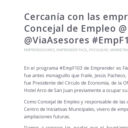
Cercanía con las empr
Concejal de Empleo @
@ViaAsesores #EmpF1
EMPRENDEDORES
,
EMPRENDER FACIL
,
FISCALIDAD
,
MARKETIN
En el programa #EmpF103 de Emprender es Fáci
fue antes monaguillo que fraile, Jesús Pacheco
fue Presidente del Círculo de Economía, de la Of
Hotel Arco de San Juan previamente a ocupar su 
Como Concejal de Empleo y responsable de las c
Centro de Iniciativas Municipales, vivero de em
ampliaciones futuras.
Damos a conocer las ayudas que el Ayuntami