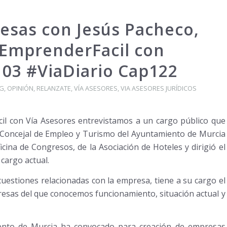
esas con Jesús Pacheco,
EmprenderFacil con
03 #ViaDiario Cap122
G
,
OPINIÓN
,
RELANZATE
,
VÍA ASESORES
,
VIA ASESORES JURÍDICOS
l con Vía Asesores entrevistamos a un cargo público que
, Concejal de Empleo y Turismo del Ayuntamiento de Murcia
icina de Congresos, de la Asociación de Hoteles y dirigió el
cargo actual.
uestiones relacionadas con la empresa, tiene a su cargo el
presas del que conocemos funcionamiento, situación actual y
ento de Murcia ha convocado para creación de empresas