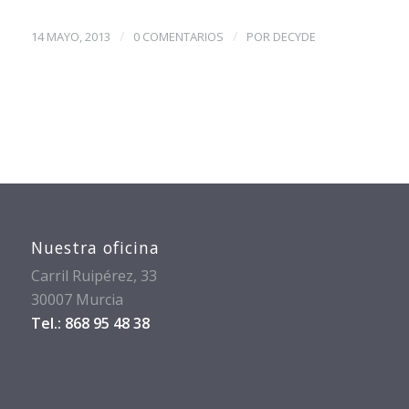
/
/
14 MAYO, 2013
0 COMENTARIOS
POR
DECYDE
Nuestra oficina
Carril Ruipérez, 33
30007 Murcia
Tel.: 868 95 48 38