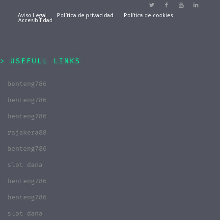
Aviso Legal
Política de privacidad
Política de cookies
Accesibilidad
USEFULL LINKS
benteng786
benteng786
benteng786
rajakera88
benteng786
slot dana
benteng786
benteng786
slot dana