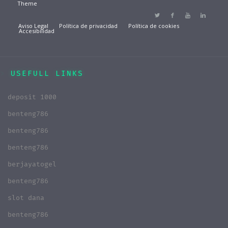
Theme
Aviso Legal
Política de privacidad
Política de cookies
Accesibilidad
USEFULL LINKS
deposit 1000
benteng786
benteng786
benteng786
berjayatogel
benteng786
slot dana
benteng786