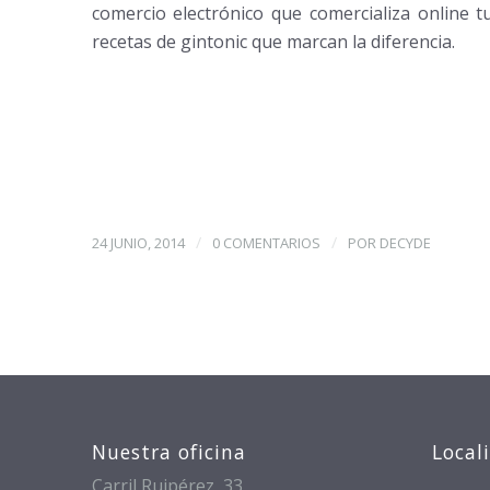
comercio electrónico que comercializa online 
recetas de gintonic que marcan la diferencia.
/
/
24 JUNIO, 2014
0 COMENTARIOS
POR
DECYDE
Nuestra oficina
Local
Carril Ruipérez, 33