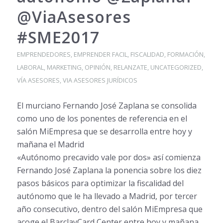
@ViaAsesores
#SME2017
EMPRENDEDORES
,
EMPRENDER FACIL
,
FISCALIDAD
,
FORMACIÓN
,
LABORAL
,
MARKETING
,
OPINIÓN
,
RELANZATE
,
UNCATEGORIZED
,
VÍA ASESORES
,
VIA ASESORES JURÍDICOS
El murciano Fernando José Zaplana se consolida
como uno de los ponentes de referencia en el
salón MiEmpresa que se desarrolla entre hoy y
mañana el Madrid
«Autónomo precavido vale por dos» así comienza
Fernando José Zaplana la ponencia sobre los diez
pasos básicos para optimizar la fiscalidad del
autónomo que le ha llevado a Madrid, por tercer
año consecutivo, dentro del salón MiEmpresa que
acoge el BarclayCard Center entre hoy y mañana.