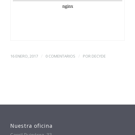
/
/
16 ENERO, 2017
0 COMENTARIOS
POR
DECYDE
Nuestra oficina
Carril Ruipérez, 33