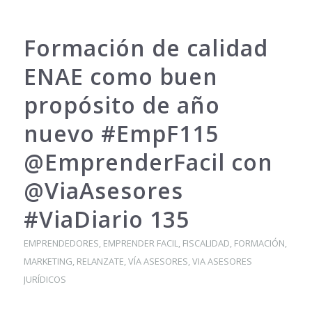
Formación de calidad
ENAE como buen
propósito de año
nuevo #EmpF115
@EmprenderFacil con
@ViaAsesores
#ViaDiario 135
EMPRENDEDORES
,
EMPRENDER FACIL
,
FISCALIDAD
,
FORMACIÓN
,
MARKETING
,
RELANZATE
,
VÍA ASESORES
,
VIA ASESORES
JURÍDICOS