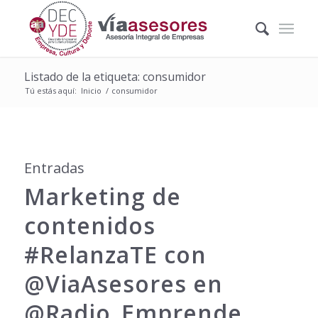
Listado de la etiqueta: consumidor
Tú estás aquí:
Inicio
/
consumidor
Entradas
Marketing de
contenidos
‪#‎RelanzaTE‬ con
@ViaAsesores en
@Radio_Emprende