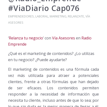
‪#‎ViaDiario‬ Cap076
EMPRENDEDORES
,
LABORAL
,
MARKETING
,
RELANZATE
,
VÍA
ASESORES
‘
Relanza tu negocio
‘ con
Vía Asesores
en
Radio
Emprende
¿Qué es el marketing de contenidos? ¿Lo utilizas
en tu negocio? ¿Puede ayudarte?
El marketing de contenidos es una fórmula cada
vez más utilizada para atraer a potenciales
clientes, frente a otras fórmulas que han dejado
de ser eficaces. Los contenidos permiten
responder a la necesidad de información que
necesita tu cliente, incluso antes de que lo sea; por
lo que sin duda es la mejor manera de llegar a él.