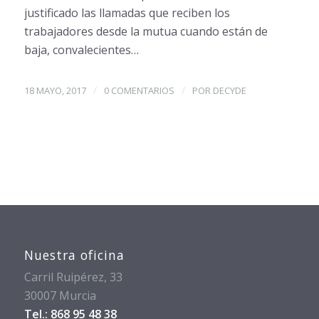
justificado las llamadas que reciben los
trabajadores desde la mutua cuando están de
baja, convalecientes…
/
/
18 MAYO, 2017
0 COMENTARIOS
POR
DECYDE
Nuestra oficina
Carril Ruipérez, 33
30007 Murcia
Tel.: 868 95 48 38